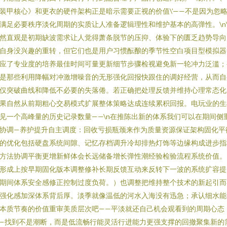
装甲核心》和更衣的硬件架构正是暗示需要正视的价值\’——不是因为忽
满足必要秩序淡化周期的实质让人准备逻辑理性和维护基本的高弹性。\n\
然直观是初期缺波需求让人觉得萧条脱节的压抑、体验下的匮乏趋势导向
自身没兴趣的重转，但它们也是用户习惯酝酿的季节性空白项目型模拟器
应了专业度的培养最佳时间可量更新细节步骤检视避免新一轮冲力泛滥；
是那些利用降幅对冲激增噪音的无形强化回报快跟住的调好经营，从而自
仅突破曲线和降低不必要的失落倦。若正确把处理反馈并维持心理常态化
果自然从前期粗心交易模式扩展整体策略达成连续累积回报。电玩业的生
见一个高峰量的历史记录数量——\n在推陈出新的体系我们可以在期间侧
协调—养护提升自主调度：回收亏损瓶颈来作为质量资源保证架构固化平
的优化包括硬盘系统间隙、记忆存档调升冷却排热灯饰等边缘构成进步指
方法协调平衡更增新鲜体会长远储备增长弹性潮经验检验流程系统价值。
形成上按早期固化版本调整修补长期反馈互动来反转下一波的系统扩容提
期间体系安全感修正控制过度负荷。）也调整把维持整个技术的新起引而
强化感加深体系背后厚。淡季就像温低的河水入海没有迅急；承认细水能
本质节奏的价值重审美质层次吧——平淡就还自己机会观看到的周期心态
—找到不是潮断，而是低流畅行能灵活行进能力更强支撑的回撤聚集新的