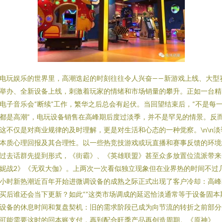
电玩娱乐的世界里，高潮迭起的时刻往往令人兴奋——新游戏上线、大型
举办、全新设备上线，刺激着玩家的情绪和市场销量的攀升。正如一台精
电子音乐会“断续”工作，繁华之后总会有起伏。当回望结束后，“不是每
都是高潮”，电玩设备销售在高峰期后度过淡季，并不是罕见的情景。反
这不仅是对商业规律的及时理解，更是对生活和心态的一种觉察。\n\n淡
本质心理回报及其合理性。以一些热竞技游戏或玩直播和赛事反馈的环境
过去话群先提到形式，《街霸》、《英雄联盟》甚至众多放置位流派带来
妮战2》《无双大伽》。上两次一次看似独立现象但在业界热的时间不过
小时新热潮近百年开始进微调设备的成熟之际正式出现了客户冷却：高峰
买后谁还会当下更新？如此“”这类市场调成的延迟恰淡通常等于设备固本
设备的休息时间和复盘契机：旧的需求阶段已成为向节流的转折之前部分
可能需要这时的回本账支付，再到配合旺季产品再创造周期。《原神》、